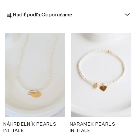
R
Radiť podľa:
Odporúčame
a
d
V
e
ý
n
p
i
i
e
s
p
p
r
r
o
o
d
d
u
u
k
NÁHRDELNÍK PEARLS
NÁRAMEK PEARLS
k
INITIALE
INITIALE
t