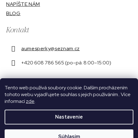
NAPÍŠTE NÁM
BLOG
Kontakt
aumesperky
@
seznam.cz
+420 608 786 565 (po–pá: 8:00–15:00)
Tento web používá soubory cookie. Dalším procházením
tohoto webu vyjadřujete souhlas s jejich používáním.. Více
Jsme registrováni u Puncovního úřadu České
informací
zde
.
republiky pod číslem 16087.
Nastavenie
Súhlasím