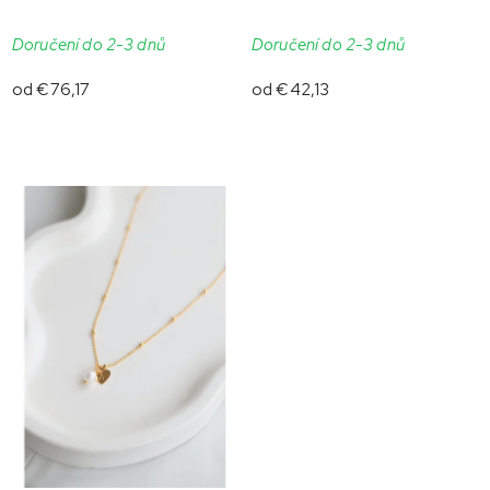
t
o
o
Doručení do 2-3 dnů
Doručení do 2-3 dnů
v
v
od
€76,17
od
€42,13