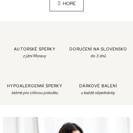
l
n
HORE
k
á
o
d
v
a
a
c
n
i
i
e
AUTORSKÉ ŠPERKY
DORUČENÍ NA SLOVENSKO
e
p
z jižní Moravy
do 3 dnů
r
v
k
HYPOALERGENNÍ ŠPERKY
DÁRKOVÉ BALENÍ
y
šetrné pro citlivou pokožku
u každé objednávky
v
ý
p
i
s