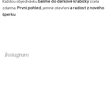
Každou objednávku
balíme do dárkové krabičky
zcela
zdarma.
První pohled
, jemné otevření
a radost z nového
šperku
.
Z
á
Instagram
p
ä
t
i
e