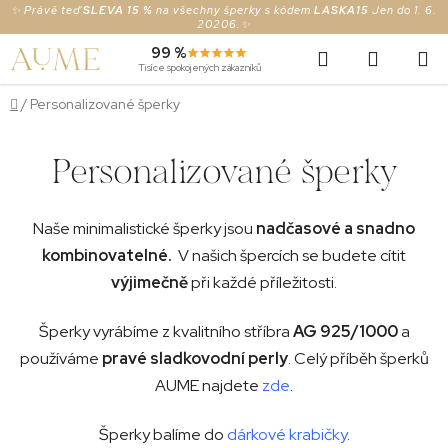
Prejsť
✨ Právě teď
SLEVA 15 %
na všechny šperky s kódem
LASKA15
Jen do 1. 6.
20206.✨
na
Hľadať
NÁKUP
99 %
obsah
Tisíce spokojených zákazníků
KOŠÍK
Domov
/
Personalizované šperky
Personalizované šperky
Naše minimalistické šperky jsou
nadčasové
a snadno
kombinovatelné.
V našich špercích se budete cítit
výjimečně
při každé příležitosti.
Šperky vyrábíme z kvalitního stříbra
AG 925/1000
a
používáme
pravé sladkovodní perly
. Celý příběh šperků
AUME najdete
zde
.
Šperky balíme do
dárkové krabičky
.