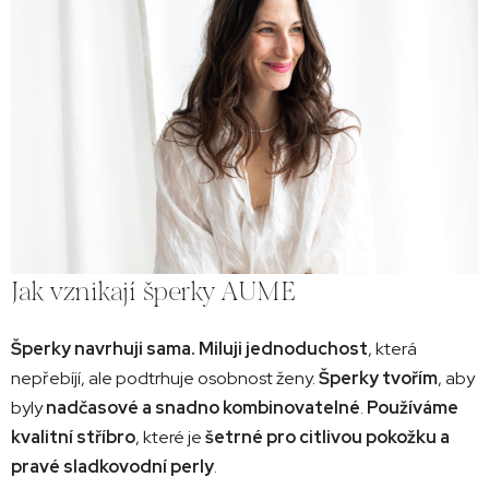
u
Jak vznikají šperky AUME
Šperky navrhuji sama. Miluji jednoduchost
, která
nepřebíjí, ale podtrhuje osobnost ženy.
Šperky tvořím
, aby
byly
nadčasové a snadno kombinovatelné
.
Používáme
kvalitní stříbro
, které je
šetrné pro citlivou pokožku a
pravé sladkovodní perly
.