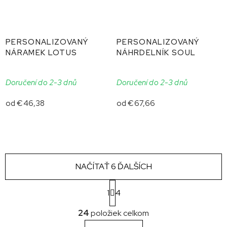
PERSONALIZOVANÝ
PERSONALIZOVANÝ
NÁRAMEK LOTUS
NÁHRDELNÍK SOUL
Doručení do 2-3 dnů
Doručení do 2-3 dnů
od
€46,38
od
€67,66
NAČÍTAŤ 6 ĎALŠÍCH
S
1
4
t
O
r
24
položiek celkom
v
á