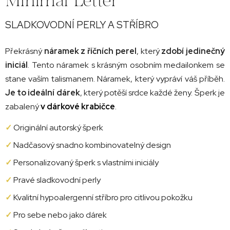
SLADKOVODNÍ PERLY A STŘÍBRO
Překrásný
náramek z říčních perel
, který
zdobí jedinečný
iniciál
. Tento náramek s krásným osobním medailonkem se
stane vaším talismanem. Náramek, který vypráví váš příběh.
Je to ideální dárek
, který potěší srdce každé ženy. Šperk je
zabalený
v dárkové krabičce
.
✓
Originální autorský šperk
✓
Nadčasový snadno kombinovatelný design
✓
Personalizovaný šperk s vlastními iniciály
✓
Pravé sladkovodní perly
✓
Kvalitní hypoalergenní stříbro pro citlivou pokožku
✓
Pro sebe nebo jako dárek