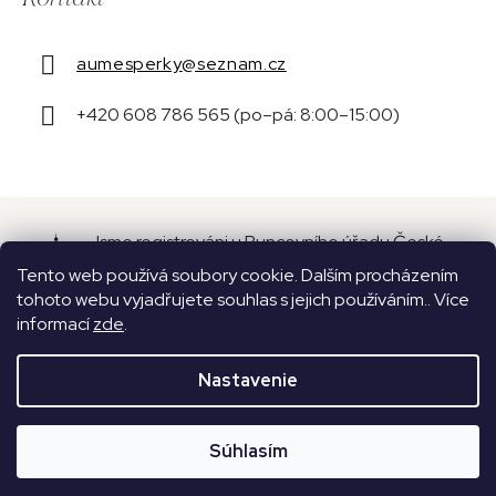
aumesperky
@
seznam.cz
+420 608 786 565 (po–pá: 8:00–15:00)
Jsme registrováni u Puncovního úřadu České
republiky pod číslem 16087.
Tento web používá soubory cookie. Dalším procházením
tohoto webu vyjadřujete souhlas s jejich používáním.. Více
informací
zde
.
Nastavenie
Vytvoril Shoptet
Copyright 2026
Aume
. Všetky práva vyhradené.
Súhlasím