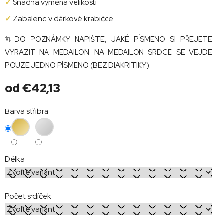
✓
Snadná výměna velikosti
✓
Zabaleno v dárkové krabičce
🗊DO POZNÁMKY NAPIŠTE, JAKÉ PÍSMENO SI PŘEJETE
VYRAZIT NA MEDAILON. NA MEDAILON SRDCE SE VEJDE
POUZE JEDNO PÍSMENO (BEZ DIAKRITIKY).
od
€42,13
Jednotková
Barva stříbra
cena:
Délka
Počet srdíček