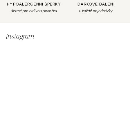
HYPOALERGENNÍ ŠPERKY
DÁRKOVÉ BALENÍ
šetrné pro citlivou pokožku
u každé objednávky
Z
á
Instagram
p
ä
t
i
e