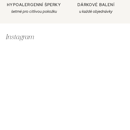
HYPOALERGENNÍ ŠPERKY
DÁRKOVÉ BALENÍ
šetrné pro citlivou pokožku
u každé objednávky
Z
á
Instagram
p
ä
t
i
e