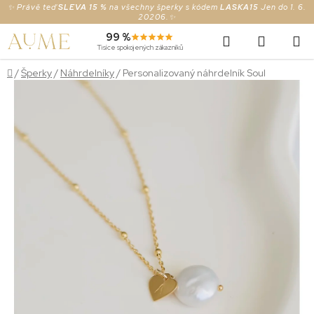
Prejsť
✨ Právě teď
SLEVA 15 %
na všechny šperky s kódem
LASKA15
Jen do 1. 6.
20206.✨
na
Hľadať
NÁKUP
99 %
obsah
Tisíce spokojených zákazníků
KOŠÍK
Domov
/
Šperky
/
Náhrdelníky
/
Personalizovaný náhrdelník Soul