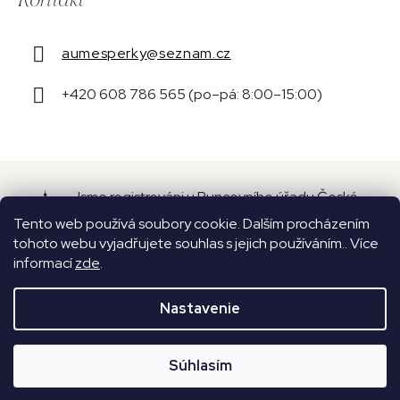
aumesperky
@
seznam.cz
+420 608 786 565 (po–pá: 8:00–15:00)
Jsme registrováni u Puncovního úřadu České
republiky pod číslem 16087.
Tento web používá soubory cookie. Dalším procházením
tohoto webu vyjadřujete souhlas s jejich používáním.. Více
informací
zde
.
Nastavenie
Vytvoril Shoptet
Copyright 2026
Aume
. Všetky práva vyhradené.
Súhlasím