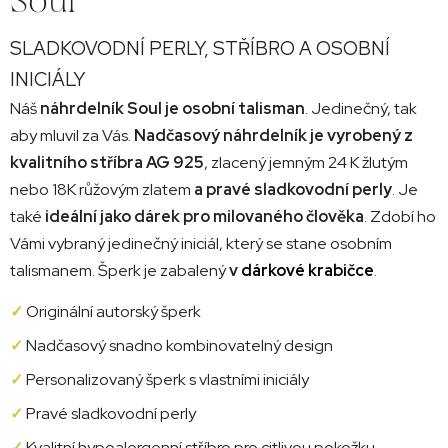
SLADKOVODNÍ PERLY, STŘÍBRO A OSOBNÍ
INICIÁLY
Náš
náhrdelník Soul je osobní talisman
. Jedinečný, tak
aby mluvil za Vás.
Nadčasový náhrdelník je vyrobený z
kvalitního stříbra AG 925
, zlacený jemným 24 K žlutým
nebo 18K růžovým zlatem
a pravé sladkovodní perly
. Je
také
ideální jako dárek pro milovaného člověka
. Zdobí ho
Vámi vybraný jedinečný iniciál, který se stane osobním
talismanem. Šperk je zabalený
v
dárkové krabičce
.
✓
Originální autorský šperk
✓
Nadčasový snadno kombinovatelný design
✓
Personalizovaný šperk s vlastními iniciály
✓
Pravé sladkovodní perly
✓
Kvalitní hypoalergenní stříbro pro citlivou pokožku