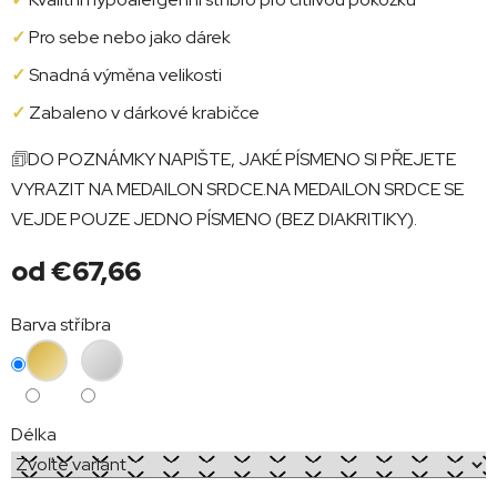
✓
Pro sebe nebo jako dárek
✓
Snadná výměna velikosti
✓
Zabaleno v dárkové krabičce
🗊DO POZNÁMKY NAPIŠTE, JAKÉ PÍSMENO SI PŘEJETE
VYRAZIT NA MEDAILON SRDCE.NA MEDAILON SRDCE SE
VEJDE POUZE JEDNO PÍSMENO (BEZ DIAKRITIKY).
od
€67,66
Jednotková
Barva stříbra
cena:
Délka