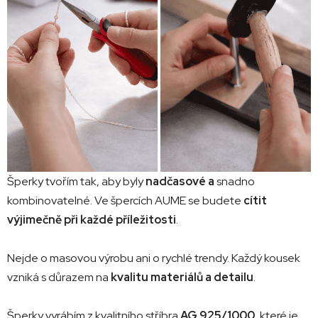
Šperky tvořím tak, aby byly
nadčasové a
snadno
kombinovatelné. Ve špercích AUME se budete
cítit
výjimečně při každé příležitosti
.
Nejde o masovou výrobu ani o rychlé trendy. Každý kousek
vzniká s důrazem na
kvalitu materiálů a detailu
.
Šperky vyrábím z kvalitního stříbra
AG 925/1000
, které je