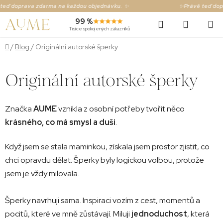
Přejít
 doprava zdarma na každou objednávku. ✨
✨Právě teď doprav
na
Hledat
NÁKUP
99 %
obsah
Tisíce spokojených zákazníků
KOŠÍK
Domů
/
Blog
/
Originální autorské šperky
Originální autorské šperky
Značka
AUME
vznikla z osobní potřeby tvořit něco
krásného, co má smysl a duši
.
Když jsem se stala maminkou, získala jsem prostor zjistit, co
chci opravdu dělat. Šperky byly logickou volbou, protože
jsem je vždy milovala.
Šperky navrhuji sama. Inspiraci vozím z cest, momentů a
pocitů, které ve mně zůstávají. Miluji
jednoduchost
, která