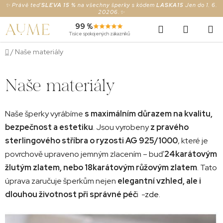
Prejsť
✨ Právě teď
SLEVA 15 %
na všechny šperky s kódem
LASKA15
Jen do 1. 6.
20206.✨
na
Hľadať
NÁKUP
99 %
obsah
Tisíce spokojených zákazníků
KOŠÍK
Domov
/
Naše materiály
Naše materiály
Naše šperky vyrábíme
s maximálním důrazem na kvalitu,
bezpečnost a estetiku
. Jsou vyrobeny
z pravého
sterlingového stříbra o ryzosti AG 925/1000
, které je
povrchově upraveno jemným zlacením – buď
24karátovým
žlutým zlatem, nebo 18karátovým růžovým zlatem
. Tato
úprava zaručuje šperkům nejen
elegantní vzhled, ale i
dlouhou životnost při správné péč
i -
zde
.