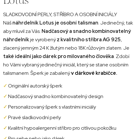
SLADKOVODNÍ PERLY, STŘÍBRO A OSOBNÍ INICIÁLY
Náš
náhrdelník Lotus je osobní talisman
. Jedinečný, tak
aby mluvil za Vás.
Nadčasový a snadno kombinovatelný
náhrdelník
je vyrobený
z kvalitního stříbra AG 925
,
zlacený jemným 24 K žlutým nebo 18K růžovým zlatem. Je
také ideální jako dárek pro milovaného člověka
. Zdobí
ho Vámi vybraný jedinečný iniciál, který se stane osobním
talismanem. Šperk je zabalený
v dárkové krabičce
.
✓
Originální autorský šperk
✓
Nadčasový snadno kombinovatelný design
✓
Personalizovaný šperk s vlastními iniciály
✓
Pravé sladkovodní perly
✓
Kvalitní hypoalergenní stříbro pro citlivou pokožku
✓
Pro sebe nebo jako dárek