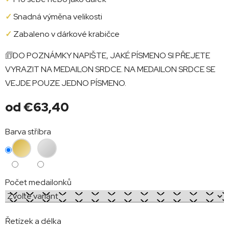
✓
Snadná výměna velikosti
✓
Zabaleno v dárkové krabičce
🗊DO POZNÁMKY NAPIŠTE, JAKÉ PÍSMENO SI PŘEJETE
VYRAZIT NA MEDAILON SRDCE. NA MEDAILON SRDCE SE
VEJDE POUZE JEDNO PÍSMENO.
od
€63,40
Jednotková
Barva stříbra
cena:
Počet medailonků
Řetízek a délka