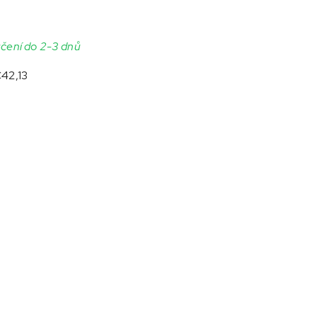
čení do 2-3 dnů
42,13