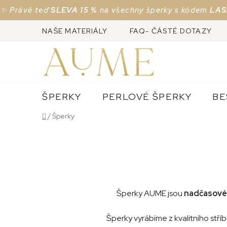
Prejsť
ě teď
SLEVA 15 %
na všechny šperky s kódem
LASKA15
Je
na
obsah
NAŠE MATERIÁLY
FAQ- ČÁSTÉ DOTAZY
ŠPERKY
PERLOVÉ ŠPERKY
BE
Domov
/
Šperky
Šperky AUME jsou
nadčasové
Šperky vyrábíme z kvalitního stří