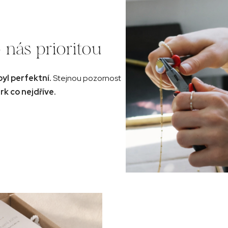
 nás prioritou
byl perfektní.
Stejnou pozornost
rk co nejdříve.