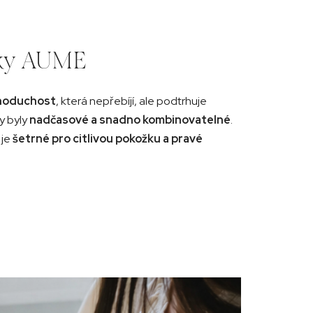
rky AUME
ednoduchost
, která nepřebíjí, ale podtrhuje
by byly
nadčasové a snadno kombinovatelné
.
 je
šetrné pro citlivou pokožku a pravé