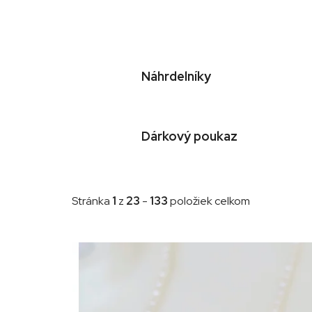
Náhrdelníky
Dárkový poukaz
Stránka
1
z
23
-
133
položiek celkom
V
ý
p
i