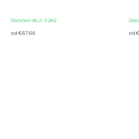
Doručení do 2-3 dnů
Doru
od
€67,66
od
€