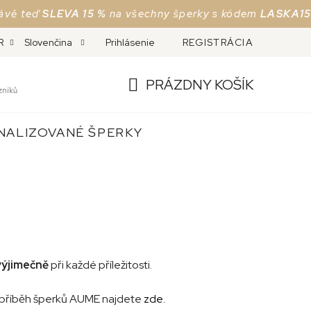
SLEVA 15 %
na všechny šperky s kódem
LASKA15
Jen do 
MĚNA A REKLAMACE
Prihlásenie
ČESKÉ PUNCOVNÍ ZNAČKY
REGISTRÁCIA
O
R
Slovenčina
PRÁZDNY KOŠÍK
zníků
NÁKUPNÝ
NALIZOVANÉ ŠPERKY
KOŠÍK
výjimečně
při každé příležitosti.
ý příběh šperků AUME najdete
zde.