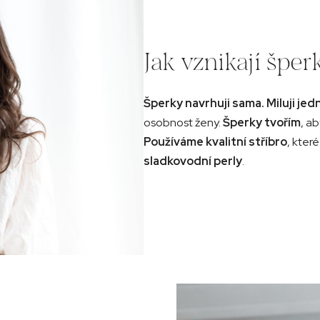
v
ý
p
Jak vznikají špe
i
s
u
Šperky navrhuji sama. Miluji j
osobnost ženy.
Šperky tvořím
, a
Používáme kvalitní stříbro
, které
sladkovodní perly
.