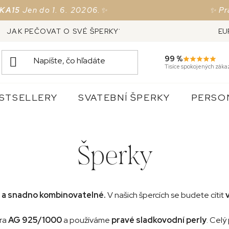
n do 1. 6. 20206.✨
✨ Právě teď
JAK PEČOVAT O SVÉ ŠPERKY?
VRÁCENÍ ZBOŽÍ, VÝ
EU
99 %
Tisíce spokojených záka
STSELLERY
SVATEBNÍ ŠPERKY
PERSO
Šperky
a snadno kombinovatelné.
V našich špercích se budete cítit
bra
AG 925/1000
a používáme
pravé sladkovodní perly
. Cel