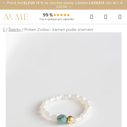
Prejsť
✨ Právě teď
SLEVA 15 %
na všechny šperky s kódem
LASKA15
Jen do 1. 6.
20206.✨
na
Hľadať
NÁKUP
99 %
obsah
Tisíce spokojených zákazníků
KOŠÍK
Domov
/
Šperky
/
Prsten Zodiac- kámen podle znamení