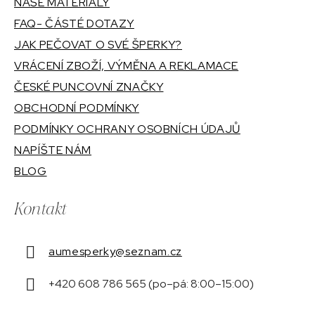
NAŠE MATERIÁLY
FAQ- ČÁSTÉ DOTAZY
JAK PEČOVAT O SVÉ ŠPERKY?
VRÁCENÍ ZBOŽÍ, VÝMĚNA A REKLAMACE
ČESKÉ PUNCOVNÍ ZNAČKY
OBCHODNÍ PODMÍNKY
PODMÍNKY OCHRANY OSOBNÍCH ÚDAJŮ
NAPÍŠTE NÁM
BLOG
Kontakt
aumesperky
@
seznam.cz
+420 608 786 565 (po–pá: 8:00–15:00)