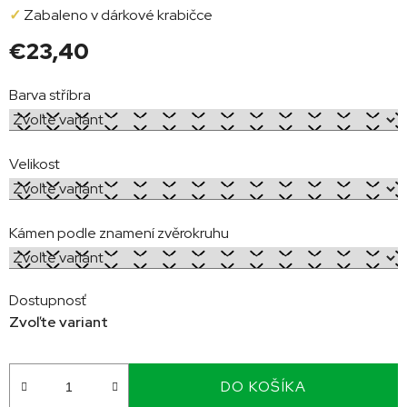
✓
Zabaleno v dárkové krabičce
€23,40
Jednotková
Barva stříbra
cena:
Velikost
Kámen podle znamení zvěrokruhu
Dostupnosť
Zvoľte variant
DO KOŠÍKA