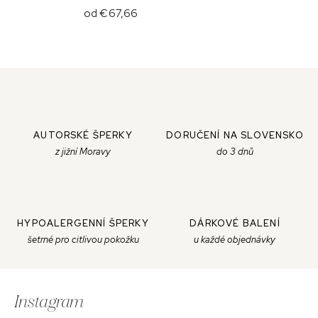
od
€67,66
AUTORSKÉ ŠPERKY
DORUČENÍ NA SLOVENSKO
z jižní Moravy
do 3 dnů
HYPOALERGENNÍ ŠPERKY
DÁRKOVÉ BALENÍ
šetrné pro citlivou pokožku
u každé objednávky
Z
á
Instagram