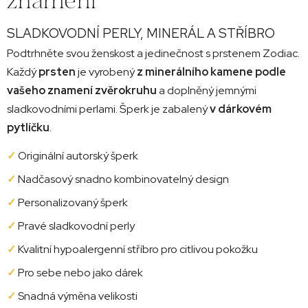
SLADKOVODNÍ PERLY, MINERÁL A STŘÍBRO
Podtrhněte svou ženskost a jedinečnost s prstenem Zodiac.
Každý
prsten
je vyrobený
z minerálního kamene podle
vašeho znamení zvěrokruhu
a doplněný jemnými
sladkovodními perlami. Šperk je zabalený
v dárkovém
pytlíčku
.
✓
Originální autorský šperk
✓
Nadčasový snadno kombinovatelný design
✓
Personalizovaný šperk
✓
Pravé sladkovodní perly
✓
Kvalitní hypoalergenní stříbro pro citlivou pokožku
✓
Pro sebe nebo jako dárek
✓
Snadná výměna velikosti