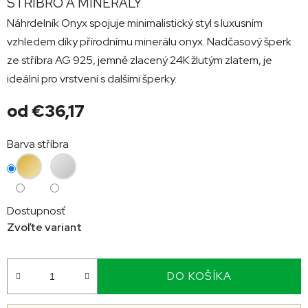
STŘÍBRO A MINERÁLY
Náhrdelník Onyx spojuje minimalistický styl s luxusním
vzhledem díky přírodnímu minerálu onyx. Nadčasový šperk
ze stříbra AG 925, jemně zlacený 24K žlutým zlatem, je
ideální pro vrstvení s dalšími šperky.
od
€36,17
Jednotková
Barva stříbra
cena:
Dostupnosť
Zvoľte variant
DO KOŠÍKA