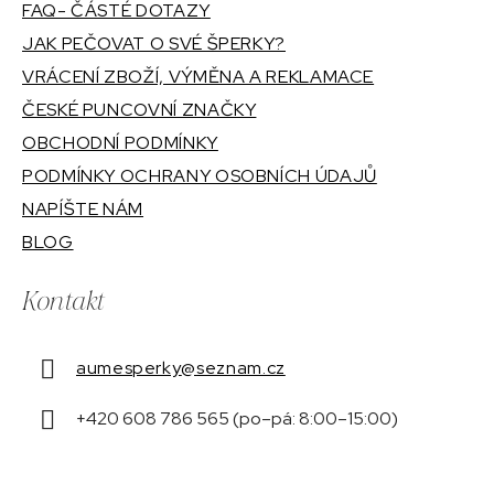
FAQ- ČÁSTÉ DOTAZY
JAK PEČOVAT O SVÉ ŠPERKY?
VRÁCENÍ ZBOŽÍ, VÝMĚNA A REKLAMACE
ČESKÉ PUNCOVNÍ ZNAČKY
OBCHODNÍ PODMÍNKY
PODMÍNKY OCHRANY OSOBNÍCH ÚDAJŮ
NAPÍŠTE NÁM
BLOG
Kontakt
aumesperky
@
seznam.cz
+420 608 786 565 (po–pá: 8:00–15:00)