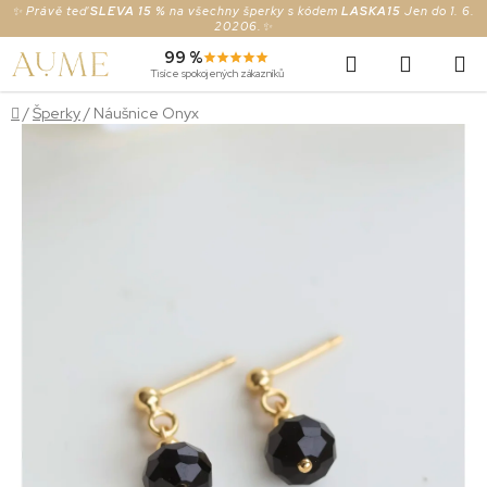
Prejsť
✨ Právě teď
SLEVA 15 %
na všechny šperky s kódem
LASKA15
Jen do 1. 6.
20206.✨
na
Hľadať
NÁKUP
99 %
obsah
Tisíce spokojených zákazníků
KOŠÍK
Domov
/
Šperky
/
Náušnice Onyx