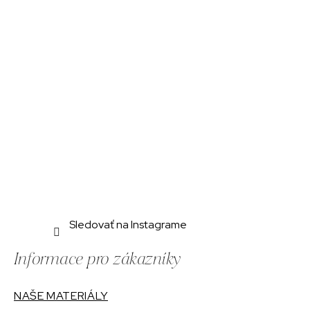
ä
t
i
e
Sledovať na Instagrame
Informace pro zákazníky
NAŠE MATERIÁLY