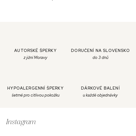
AUTORSKÉ ŠPERKY
DORUČENÍ NA SLOVENSKO
z jižní Moravy
do 3 dnů
HYPOALERGENNÍ ŠPERKY
DÁRKOVÉ BALENÍ
šetrné pro citlivou pokožku
u každé objednávky
Z
á
Instagram
p