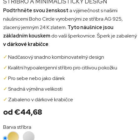
STŘÍBRO A MINIMALISTICKÝ DESIGN
Podtrhněte svou ženskost
a výjimečnost s našimi
náušnicemi Boho Circle vyrobenými ze stříbra AG 925,
zlacený jemným 24 K zlatem.
Tyto náušnice jsou
základním kouskem
do vaší šperkovnice. Šperk je zabalený
v dárkové krabičce
.
✓
Nadčasový snadno kombinovatelný design
✓
Kvalitní hypoalergenní stříbro pro citlivou pokožku
✓
Pro sebe nebo jako dárek
✓
Snadná výměna velikosti
✓
Zabaleno v dárkové krabičce
od
€44,68
Jednotková
Barva stříbra
cena: