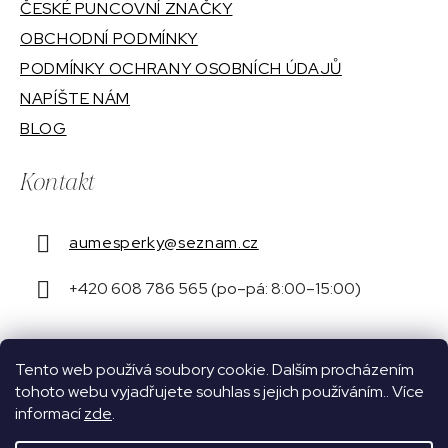
ČESKÉ PUNCOVNÍ ZNAČKY
OBCHODNÍ PODMÍNKY
PODMÍNKY OCHRANY OSOBNÍCH ÚDAJŮ
NAPÍŠTE NÁM
BLOG
Kontakt
aumesperky
@
seznam.cz
+420 608 786 565 (po–pá: 8:00–15:00)
Tento web používá soubory cookie. Dalším procházením
tohoto webu vyjadřujete souhlas s jejich používáním.. Více
Jsme registrováni u Puncovního úřadu České
informací
zde
.
republiky pod číslem 16087.