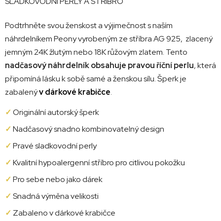
SLADKOVODNÍ PERLY A STŘÍBRO
Podtrhněte svou ženskost a výjimečnost s naším
náhrdelníkem Peony vyrobeným ze stříbra AG 925, zlacený
jemným 24K žlutým nebo 18K růžovým zlatem. Tento
nadčasový náhrdelník obsahuje pravou říční perlu
, která
připomíná lásku k sobě samé a ženskou sílu. Šperk je
zabalený
v dárkové krabičce
.
✓
Originální autorský šperk
✓
Nadčasový snadno kombinovatelný design
✓
Pravé sladkovodní perly
✓
Kvalitní hypoalergenní stříbro pro citlivou pokožku
✓
Pro sebe nebo jako dárek
✓
Snadná výměna velikosti
✓
Zabaleno v dárkové krabičce