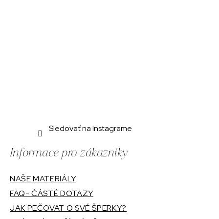
i
e
Sledovať na Instagrame
Informace pro zákazníky
NAŠE MATERIÁLY
FAQ- ČÁSTÉ DOTAZY
JAK PEČOVAT O SVÉ ŠPERKY?