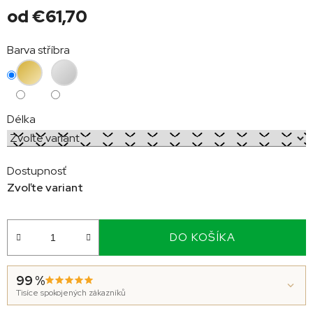
od
€61,70
Jednotková
Barva stříbra
cena:
Délka
Dostupnosť
Zvoľte variant
DO KOŠÍKA
99 %
Tisíce spokojených zákazníků