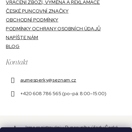
VRÁCENÍ ZBOŽÍ, VÝMĚNA A REKLAMACE
ČESKÉ PUNCOVNÍ ZNAČKY
OBCHODNÍ PODMÍNKY
PODMÍNKY OCHRANY OSOBNÍCH ÚDAJŮ
NAPÍŠTE NÁM
BLOG
Kontakt
aumesperky
@
seznam.cz
+420 608 786 565 (po–pá: 8:00–15:00)
Jsme registrováni u Puncovního úřadu České