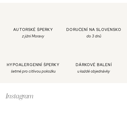
AUTORSKÉ ŠPERKY
DORUČENÍ NA SLOVENSKO
z jižní Moravy
do 3 dnů
HYPOALERGENNÍ ŠPERKY
DÁRKOVÉ BALENÍ
šetrné pro citlivou pokožku
u každé objednávky
Z
á
Instagram
p
ä
t