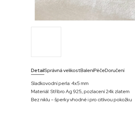
Detail
Správná velikost
Balení
Péče
Doručení
Sladkovodní perla: 4x5 mm
Materiál: Stříbro Ag 925, pozlacení 24k zlatem
Bez niklu – šperky vhodné i pro citlivou pokožku