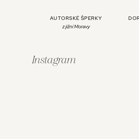
AUTORSKÉ ŠPERKY
DOR
z jižní Moravy
Z
á
Instagram
p
ä
t
i
e