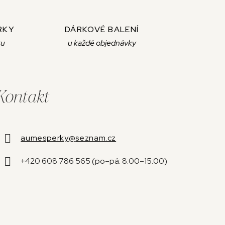
RKY
DÁRKOVÉ BALENÍ
ku
u každé objednávky
Kontakt
aumesperky
@
seznam.cz
+420 608 786 565 (po–pá: 8:00–15:00)