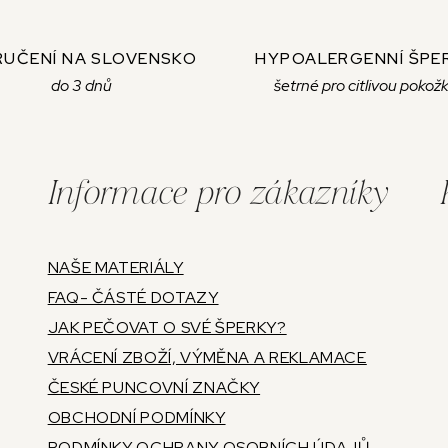
UČENÍ NA SLOVENSKO
HYPOALERGENNÍ ŠPE
do 3 dnů
šetrné pro citlivou pokož
Informace pro zákazníky
NAŠE MATERIÁLY
FAQ- ČÁSTÉ DOTAZY
JAK PEČOVAT O SVÉ ŠPERKY?
VRÁCENÍ ZBOŽÍ, VÝMĚNA A REKLAMACE
ČESKÉ PUNCOVNÍ ZNAČKY
OBCHODNÍ PODMÍNKY
PODMÍNKY OCHRANY OSOBNÍCH ÚDAJŮ