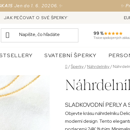
5
Jen do 1. 6. 20206.✨
✨ Právě 
JAK PEČOVAT O SVÉ ŠPERKY?
VRÁCENÍ ZBOŽÍ, VÝ
EU
99 %
Tisíce spokojených záka
STSELLERY
SVATEBNÍ ŠPERKY
PERSO
Domov
/
Šperky
/
Náhrdelníky
/
Náhrdeln
Náhrdelní
SLADKOVODNÍ PERLY A 
Objevte krásu náhrdelníku Delic
moderní design. Tento elegantn
pozlacený 24K žlutým. Minimali