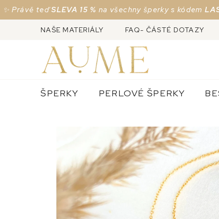
Prejsť
ávě teď
SLEVA 15 %
na všechny šperky s kódem
LASKA1
na
obsah
NAŠE MATERIÁLY
FAQ- ČÁSTÉ DOTAZY
ŠPERKY
PERLOVÉ ŠPERKY
BE