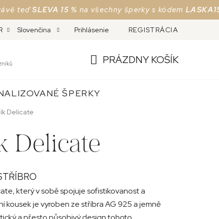
teď
SLEVA 15 %
na všechny šperky s kódem
LASKA15
Jen 
MĚNA A REKLAMACE
Prihlásenie
ČESKÉ PUNCOVNÍ ZNAČKY
REGISTRÁCIA
O
R
Slovenčina
PRÁZDNY KOŠÍK
zníků
NÁKUPNÝ
NALIZOVANÉ ŠPERKY
KOŠÍK
ík Delicate
k Delicate
STŘÍBRO
ate, který v sobě spojuje sofistikovanost a
í kousek je vyroben ze stříbra AG 925 a jemně
stický a přesto působivý design tohoto