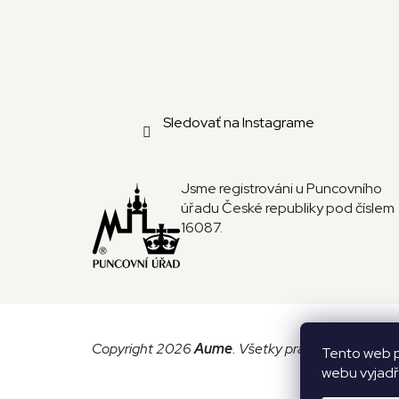
Sledovať na Instagrame
Jsme registrováni u Puncovního
úřadu České republiky pod číslem
16087.
Copyright 2026
Aume
. Všetky práva vyhradené.
Tento web p
webu vyjadřu