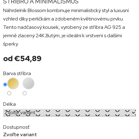
STŘÍBRO A MINIMALISMUS
Náhrdelník Blossom kombinuje minimalistický styl a luxusní
vzhled díky perličkám a zdobeném květinovému prvku.
Tento nadčasový kousek, vyrobený ze stříbra AG 925 a
jemně zlacený 24K žlutým, je ideální k vrstvení s dalšími
šperky.
od
€54,89
Jednotková
Barva stříbra
cena:
Délka
Dostupnosť
Zvoľte variant