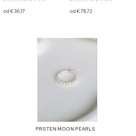
od
€36,17
od
€78,72
PRSTEN MOON PEARLS