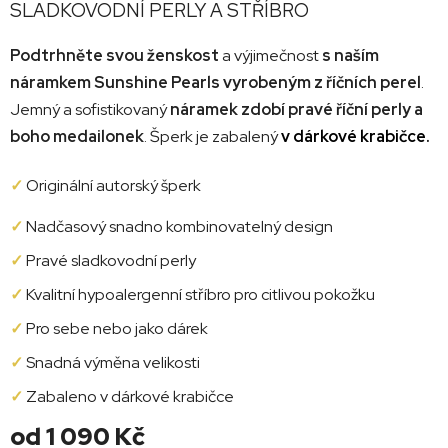
SLADKOVODNÍ PERLY A STŘÍBRO
Podtrhněte svou ženskost
a výjimečnost
s naším
náramkem Sunshine Pearls
vyrobeným z říčních perel
.
Jemný a sofistikovaný
náramek zdobí pravé říční perly a
boho medailonek
. Šperk je zabalený
v dárkové krabičce.
✓
Originální autorský šperk
✓
Nadčasový snadno kombinovatelný design
✓
Pravé sladkovodní perly
✓
Kvalitní hypoalergenní stříbro pro citlivou pokožku
✓
Pro sebe nebo jako dárek
✓
Snadná výměna velikosti
✓
Zabaleno v dárkové krabičce
od
1 090 Kč