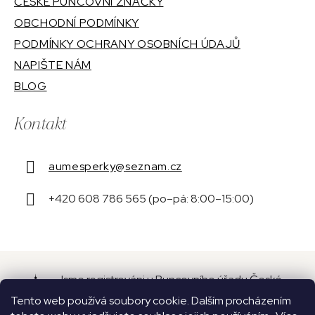
ČESKÉ PUNCOVNÍ ZNAČKY
OBCHODNÍ PODMÍNKY
PODMÍNKY OCHRANY OSOBNÍCH ÚDAJŮ
NAPIŠTE NÁM
BLOG
Kontakt
aumesperky
@
seznam.cz
+420 608 786 565 (po–pá: 8:00–15:00)
Jsme registrováni u Puncovního úřadu České
republiky pod číslem 16087.
Tento web používá soubory cookie. Dalším procházením