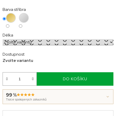
Měrná
Barva stříbra
cena:
Délka
Dostupnost
Zvolte variantu
DO KOŠÍKU
99 %
Tisíce spokojených zákazníků