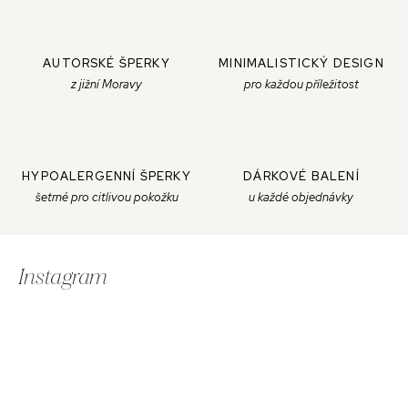
AUTORSKÉ ŠPERKY
MINIMALISTICKÝ DESIGN
z jižní Moravy
pro každou příležitost
HYPOALERGENNÍ ŠPERKY
DÁRKOVÉ BALENÍ
šetrné pro citlivou pokožku
u každé objednávky
Z
á
Instagram
p
a
t
í