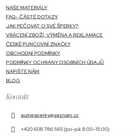
NAŠE MATERIÁLY
FAQ- ČÁSTÉ DOTAZY
JAK PEČOVAT O SVÉ ŠPERKY?
VRÁCENÍ ZBOŽÍ, VÝMĚNA A REKLAMACE
ČESKÉ PUNCOVNÍ ZNAČKY
OBCHODNÍ PODMÍNKY
PODMÍNKY OCHRANY OSOBNÍCH ÚDAJŮ
NAPIŠTE NÁM
BLOG
Kontakt
aumesperky
@
seznam.cz
+420 608 786 565 (po–pá: 8:00–15:00)