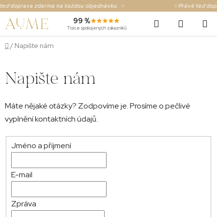
Přejít
eď doprava zdarma na každou objednávku. ✨
✨Právě teď dopr
na
Hledat
NÁKUP
99 %
obsah
Tisíce spokojených zákazníků
KOŠÍK
Domů
/
Napište nám
Napište nám
Máte nějaké otázky? Zodpovíme je. Prosíme o pečlivé
vyplnění kontaktních údajů.
Jméno a příjmení
E-mail
Zpráva