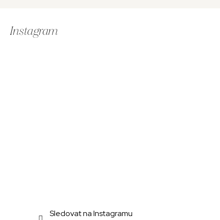
Z
á
Instagram
p
a
t
í
Sledovat na Instagramu