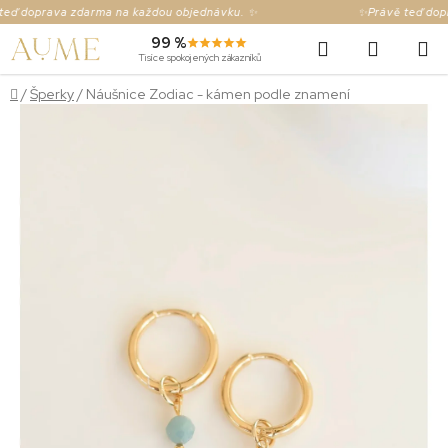
Přejít
 doprava zdarma na každou objednávku. ✨
✨Právě teď doprav
na
Hledat
NÁKUP
99 %
obsah
Tisíce spokojených zákazníků
KOŠÍK
Domů
/
Šperky
/
Náušnice Zodiac - kámen podle znamení