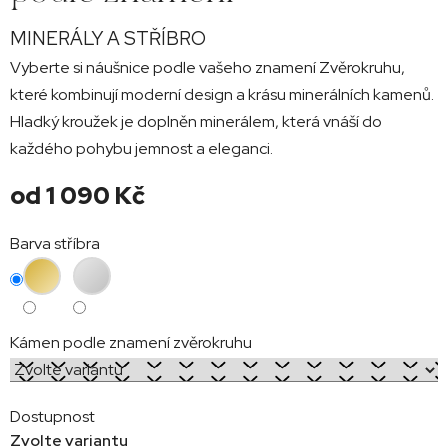
MINERÁLY A STŘÍBRO
Vyberte si náušnice podle vašeho znamení Zvěrokruhu,
které kombinují moderní design a krásu minerálních kamenů.
Hladký kroužek je doplněn minerálem, která vnáší do
každého pohybu jemnost a eleganci.
od
1 090 Kč
Měrná
Barva stříbra
cena:
Kámen podle znamení zvěrokruhu
Dostupnost
Zvolte variantu