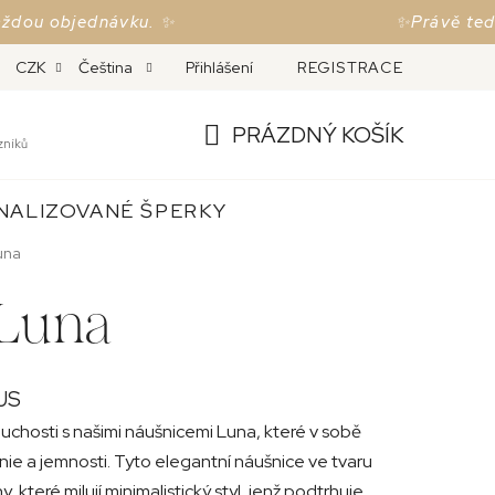
objednávku. ✨
✨Právě teď dopr
MĚNA A REKLAMACE
Přihlášení
ČESKÉ PUNCOVNÍ ZNAČKY
REGISTRACE
O
CZK
Čeština
PRÁZDNÝ KOŠÍK
zníků
NÁKUPNÍ
NALIZOVANÉ ŠPERKY
KOŠÍK
una
 Luna
US
uchosti s našimi náušnicemi Luna, které v sobě
ie a jemnosti. Tyto elegantní náušnice ve tvaru
 které milují minimalistický styl, jenž podtrhuje