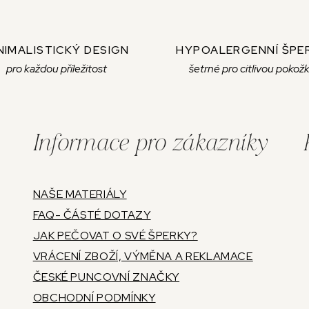
NIMALISTICKÝ DESIGN
HYPOALERGENNÍ ŠPE
pro každou příležitost
šetrné pro citlivou pokož
Informace pro zákazníky
NAŠE MATERIÁLY
FAQ- ČÁSTÉ DOTAZY
JAK PEČOVAT O SVÉ ŠPERKY?
VRÁCENÍ ZBOŽÍ, VÝMĚNA A REKLAMACE
ČESKÉ PUNCOVNÍ ZNAČKY
OBCHODNÍ PODMÍNKY