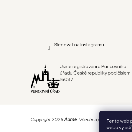
Sledovat na Instagramu
Jsme registrováni u Puncovního
úřadu České republiky pod číslem
16087.
Copyright 2026
Aume
. Všechna práva vyhrazena.
Tento web p
webu vyjadřu