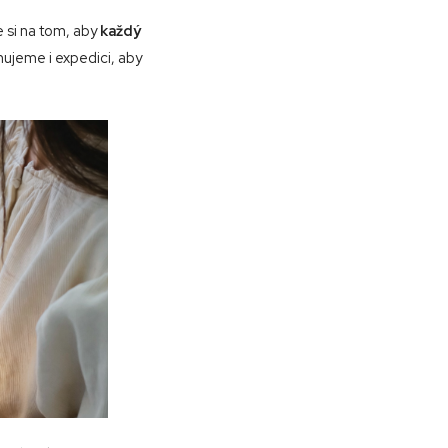
 si na tom, aby
každý
ujeme i expedici, aby