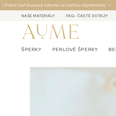
Přejít
vě teď doprava zdarma na každou objednávku. ✨
na
obsah
NAŠE MATERIÁLY
FAQ- ČÁSTÉ DOTAZY
ŠPERKY
PERLOVÉ ŠPERKY
BE