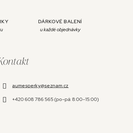
RKY
DÁRKOVÉ BALENÍ
ku
u každé objednávky
Kontakt
aumesperky
@
seznam.cz
+420 608 786 565 (po–pá: 8:00–15:00)