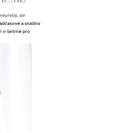
 nepřebíjí, ale
adčasové a snadno
ré je
šetrné pro