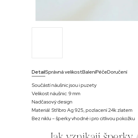
Detail
Správná velikost
Balení
Péče
Doručení
Součástí náušnic jsou i puzety
Velikost náušnic: 9 mm
Nadčasový design
Materiál: Stříbro Ag 925, pozlacení 24k zlatem
Bez niklu – šperky vhodné i pro citlivou pokožku
Jak vznikají šperk