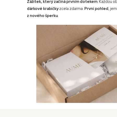
Zážitek, který začíná
prvním dotekem
. Každou o
dárkové krabičky
zcela zdarma.
První pohled
, je
z nového šperku
.