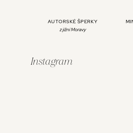
AUTORSKÉ ŠPERKY
MI
z jižní Moravy
Z
á
Instagram
p
a
t
í