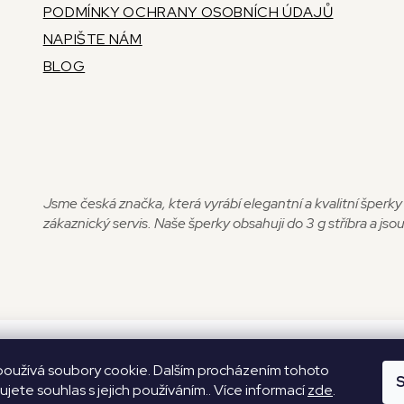
PODMÍNKY OCHRANY OSOBNÍCH ÚDAJŮ
NAPIŠTE NÁM
BLOG
Jsme česká značka, která vyrábí elegantní a kvalitní šperk
zákaznický servis. Naše šperky obsahuji do 3 g stříbra a j
oužívá soubory cookie. Dalším procházením tohoto
S
jete souhlas s jejich používáním.. Více informací
zde
.