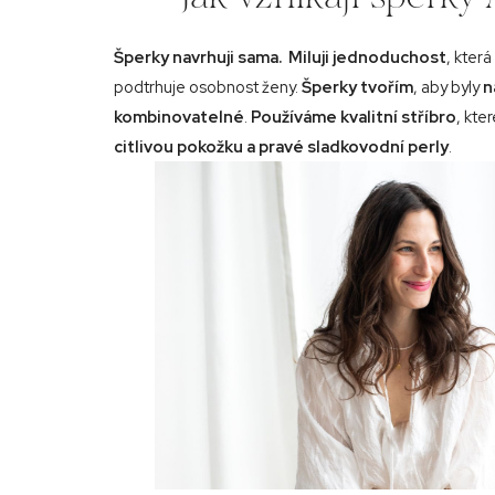
Šperky navrhuji sama. Miluji jednoduchost
, která
podtrhuje osobnost ženy.
Šperky tvořím
, aby byly
n
kombinovatelné
.
Používáme kvalitní stříbro
, kte
citlivou pokožku a pravé sladkovodní perly
.