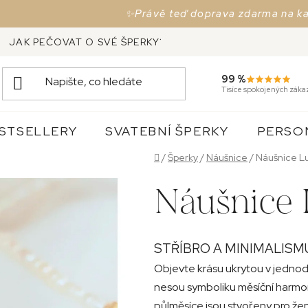
✨Právě teď doprava zdarma na každou 
JAK PEČOVAT O SVÉ ŠPERKY?
VRÁCENÍ ZBOŽÍ, VÝ
99 %
Tisíce spokojených záka
STSELLERY
SVATEBNÍ ŠPERKY
PERSO
Domů
/
Šperky
/
Náušnice
/
Náušnice L
Náušnice
STŘÍBRO A MINIMALISM
Objevte krásu ukrytou v jednod
nesou symboliku měsíční harmon
půlměsíce jsou stvořeny pro ženy,