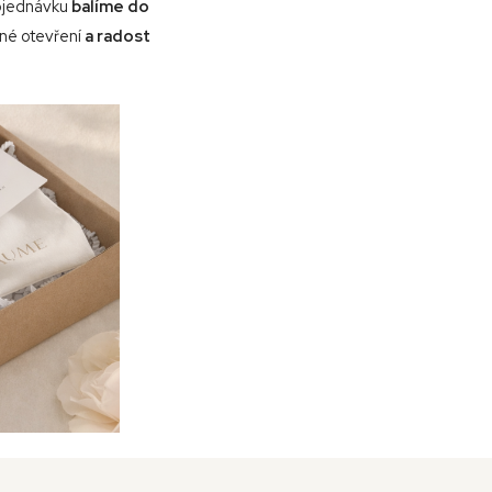
bjednávku
balíme do
mné otevření
a radost