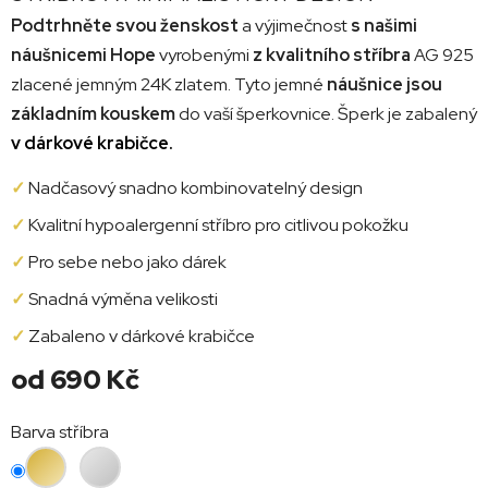
Podtrhněte svou ženskost
a výjimečnost
s našimi
náušnicemi Hope
vyrobenými
z kvalitního stříbra
AG 925
zlacené jemným 24K zlatem. Tyto jemné
náušnice jsou
základním kouskem
do vaší šperkovnice. Šperk je zabalený
v dárkové krabičce.
✓
Nadčasový snadno kombinovatelný design
✓
Kvalitní hypoalergenní stříbro pro citlivou pokožku
✓
Pro sebe nebo jako dárek
✓
Snadná výměna velikosti
✓
Zabaleno v dárkové krabičce
od
690 Kč
Měrná
Barva stříbra
cena: