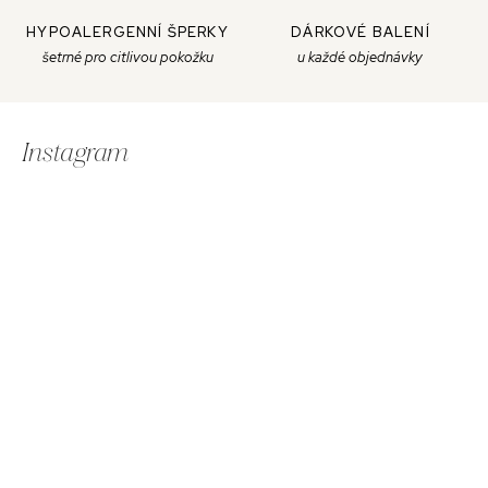
HYPOALERGENNÍ ŠPERKY
DÁRKOVÉ BALENÍ
šetrné pro citlivou pokožku
u každé objednávky
Z
á
Instagram
p
a
t
í