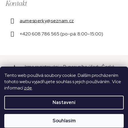
Kontakt
aumesperky
@
seznam.cz
+420 608 786 565 (po–pá: 8:00–15:00)
Jsme registrováni u Puncovního úřadu České
republiky pod číslem 16087.
Tento web používá soubory cookie. Dalším procházením
tohoto webu vyjadřujete souhlas s jejich používáním.. Více
informací
zde
.
Nastavení
Vytvořil Shoptet
Copyright 2026
Aume
. Všechna práva vyhrazena.
Souhlasím