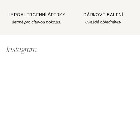
HYPOALERGENNÍ ŠPERKY
DÁRKOVÉ BALENÍ
šetrné pro citlivou pokožku
u každé objednávky
Z
á
Instagram
p
a
t
í