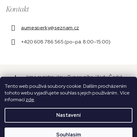
Kontakt
aumesperky
@
seznam.cz
+420 608 786 565 (po–pá: 8:00–15:00)
Jsme registrováni u Puncovního úřadu České
republiky pod číslem 16087.
Tento web používá soubory cookie. Dalším procházením
tohoto webu vyjadřujete souhlas s jejich používáním.. Více
informací
zde
.
Nastavení
Vytvořil Shoptet
Copyright 2026
Aume
. Všechna práva vyhrazena.
Souhlasím