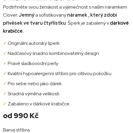
Podtrhněte svou ženskost a výjimečnost s naším náramkem
Clover.
Jemný
a sofistikovaný
náramek , který zdobí
přívěsek ve tvaru čtyřlístku
. Šperk je zabalený v
dárkové
krabičce
.
✓
Originální autorský šperk
✓
Nadčasový snadno kombinovatelný design
✓
Pravé sladkovodní perly
✓
Kvalitní hypoalergenní stříbro pro citlivou pokožku
✓
Pro sebe nebo jako dárek
✓
Snadná výměna velikosti
✓
Zabaleno v dárkové krabičce
od
990 Kč
Měrná
Barva stříbra
cena: