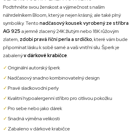
Podtrhněte svou ženskost a výjimečnost s naším
náhrdelníkem Bloom, který je nejen krásný, ale také plný
symboliky. Tento
nadčasový kousek vyrobený ze stříbra
AG 925
a jemně zlacený 24K žlutým nebo 18K růžovým
zlatem,
zdobí pravá říční perla a srdíčko
, které vám bude
připomínat lásku k sobě samé a vaši vnitřní sílu. Šperk je
zabalený
v dárkové krabičce
.
✓
Originální autorský šperk
✓
Nadčasový snadno kombinovatelný design
✓
Pravé sladkovodní perly
✓
Kvalitní hypoalergenní stříbro pro citlivou pokožku
✓
Pro sebe nebo jako dárek
✓
Snadná výměna velikosti
✓
Zabaleno v dárkové krabičce