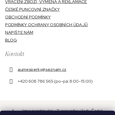
VRÁCENÍ ZBOŽÍ, VÝMĚNA A REKLAMACE
ČESKÉ PUNCOVNÍ ZNAČKY
OBCHODNÍ PODMÍNKY
PODMÍNKY OCHRANY OSOBNÍCH ÚDAJŮ
NAPIŠTE NÁM
BLOG
Kontakt
aumesperky
@
seznam.cz
+420 608 786 565 (po–pá: 8:00–15:00)
Jsme registrováni u Puncovního úřadu České