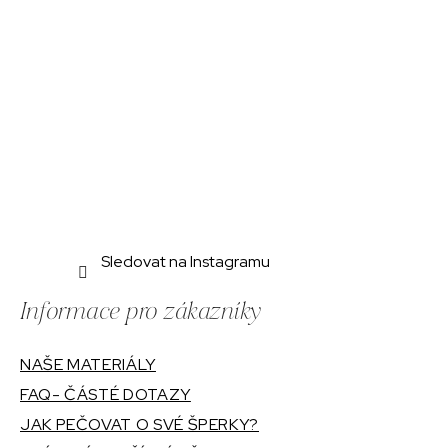
í
Sledovat na Instagramu
Informace pro zákazníky
NAŠE MATERIÁLY
FAQ- ČÁSTÉ DOTAZY
JAK PEČOVAT O SVÉ ŠPERKY?