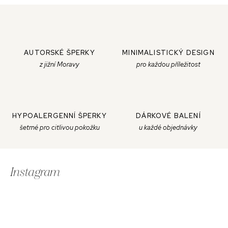
AUTORSKÉ ŠPERKY
MINIMALISTICKÝ DESIGN
z jižní Moravy
pro každou příležitost
HYPOALERGENNÍ ŠPERKY
DÁRKOVÉ BALENÍ
šetrné pro citlivou pokožku
u každé objednávky
Z
á
Instagram
p
a
t