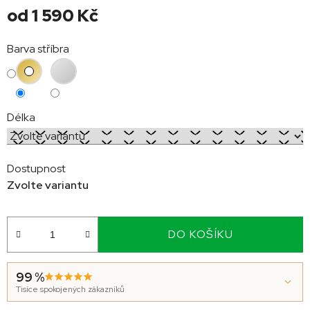
od
1 590 Kč
Měrná
Barva stříbra
cena:
Délka
Dostupnost
Zvolte variantu
DO KOŠÍKU
99 %
Tisíce spokojených zákazníků