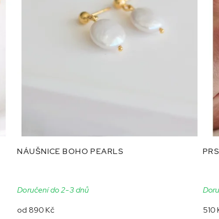
NÁUŠNICE BOHO PEARLS
PRS
Doručení do 2-3 dnů
Doru
od
890 Kč
510 