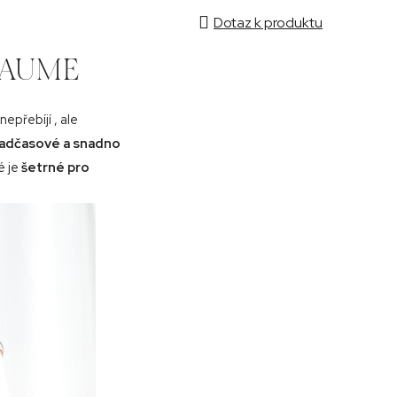
Dotaz k produktu
y AUME
 nepřebíjí , ale
adčasové a snadno
ré je
šetrné pro