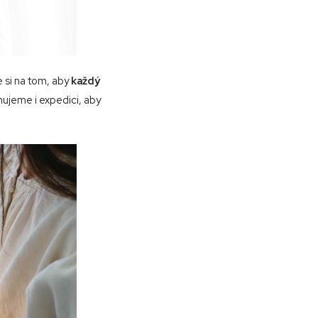
 si na tom, aby
každý
ujeme i expedici, aby