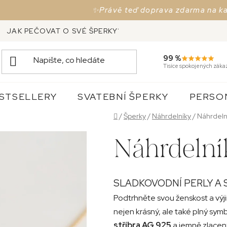
✨Právě teď doprava zdarma na každou o
JAK PEČOVAT O SVÉ ŠPERKY?
VRÁCENÍ ZBOŽÍ, VÝ
99 %
Tisíce spokojených záka
STSELLERY
SVATEBNÍ ŠPERKY
PERSO
Domů
/
Šperky
/
Náhrdelníky
/
Náhrdeln
Náhrdelní
SLADKOVODNÍ PERLY A 
Podtrhněte svou ženskost a výj
nejen krásný, ale také plný sym
stříbra AG 925
a jemně zlacen