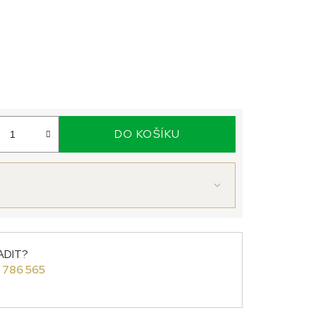
DO KOŠÍKU
ADIT?
 786 565