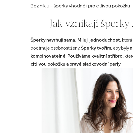
Bez niklu – šperky vhodné i pro citlivou pokožku
Jak vznikají šperk
Šperky navrhuji sama. Miluji jednoduchost
, která
podtrhuje osobnost ženy.
Šperky tvořím
, aby byly
n
kombinovatelné
.
Používáme kvalitní stříbro
, kte
citlivou pokožku a pravé sladkovodní perly
.