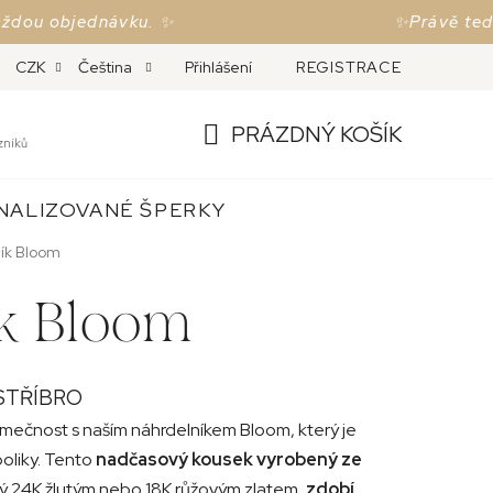
bjednávku. ✨
✨Právě teď doprav
MĚNA A REKLAMACE
Přihlášení
ČESKÉ PUNCOVNÍ ZNAČKY
REGISTRACE
O
CZK
Čeština
PRÁZDNÝ KOŠÍK
zníků
NÁKUPNÍ
NALIZOVANÉ ŠPERKY
KOŠÍK
ík Bloom
k Bloom
STŘÍBRO
imečnost s naším náhrdelníkem Bloom, který je
boliky. Tento
nadčasový kousek vyrobený ze
ý 24K žlutým nebo 18K růžovým zlatem,
zdobí