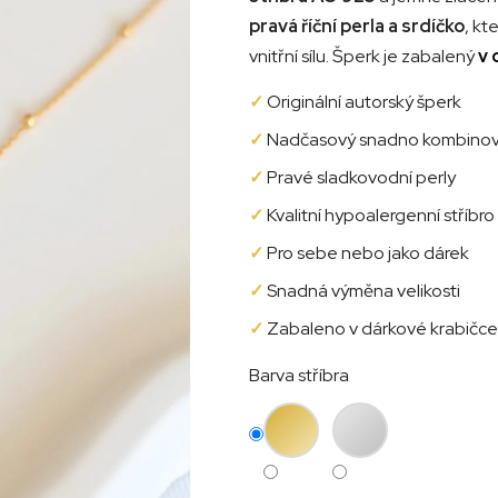
pravá říční perla a srdíčko
, kt
vnitřní sílu. Šperk je zabalený
v 
✓
Originální autorský šperk
✓
Nadčasový snadno kombinov
✓
Pravé sladkovodní perly
✓
Kvalitní hypoalergenní stříbro
✓
Pro sebe nebo jako dárek
✓
Snadná výměna velikosti
✓
Zabaleno v dárkové krabičce
Barva stříbra