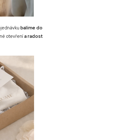
bjednávku
balíme do
mné otevření
a radost