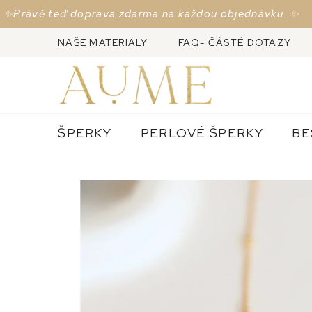
Přejít
 teď doprava zdarma na každou objednávku. ✨
na
obsah
NAŠE MATERIÁLY
FAQ- ČÁSTÉ DOTAZY
ŠPERKY
PERLOVÉ ŠPERKY
BE