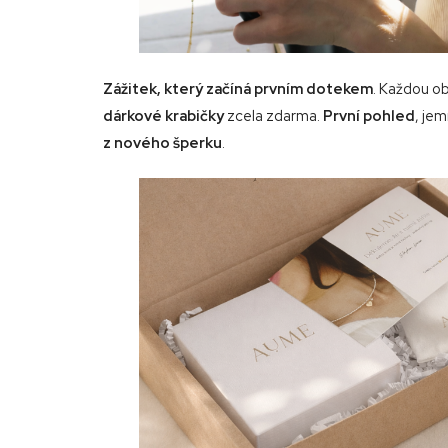
Zážitek, který začíná
prvním dotekem
. Každou o
dárkové krabičky
zcela zdarma.
První pohled
, je
z nového šperku
.