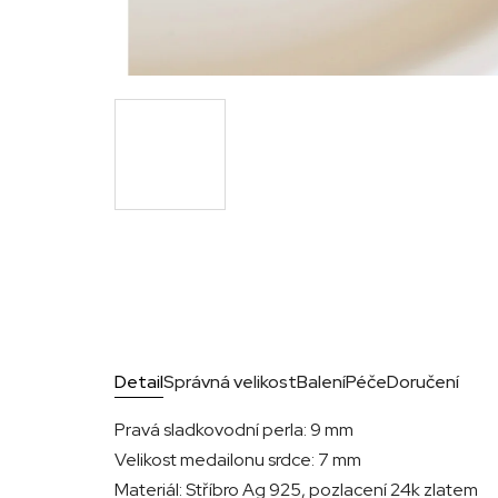
Detail
Správná velikost
Balení
Péče
Doručení
Pravá sladkovodní perla: 9 mm
Velikost medailonu srdce: 7 mm
Materiál: Stříbro Ag 925, pozlacení 24k zlatem